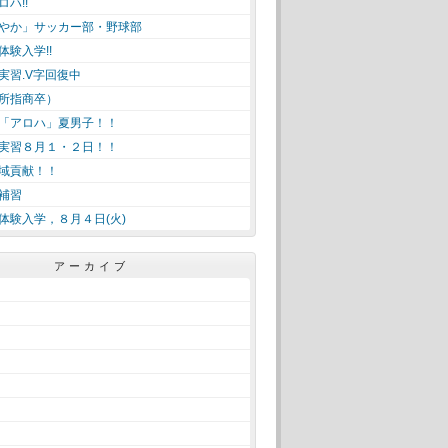
ハ!!
やか」サッカー部・野球部
体験入学!!
実習.V字回復中
所指商卒）
「アロハ」夏男子！！
実習８月１・２日！！
域貢献！！
補習
体験入学，８月４日(火)
アーカイブ