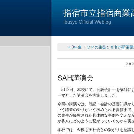
指宿市立指宿商業
Ibusyo Official Weblog
« 3年生 ＩＣＰの生徒１８名が新茶贈
20
SAH講演会
5月2日、本校にて、公認会計士を講師に
ーマとした講演会を実施しました。
今回の講演では、簿記・会計の基礎知識か
いう職業のやりがいや求められる資質まで
の先生が経験された具体的な事例を交えな
が将来にどのように繋がっていくのかを実
本校では、今後も実社会との繋がりを意識