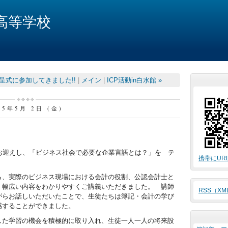
高等学校
呈式に参加してきました!!
|
メイン
|
ICP活動in白水館 »
25年5月 2日 (金)
お迎えし、「ビジネス社会で必要な企業言語とは？」を テ
携帯にUR
ら、実際のビジネス現場における会計の役割、公認会計士と
、幅広い内容をわかりやすくご講義いただきました。 講師
RSS（X
がらお話しいただいたことで、生徒たちは簿記・会計の学び
感することができました。
した学習の機会を積極的に取り入れ、生徒一人一人の将来設