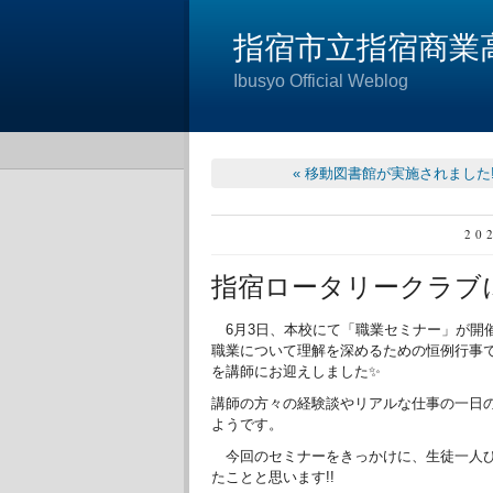
指宿市立指宿商業
Ibusyo Official Weblog
« 移動図書館が実施されました!
20
指宿ロータリークラブ
6月3日、本校にて「職業セミナー」が開
職業について理解を深めるための恒例行事
を講師にお迎えしました✨
講師の方々の経験談やリアルな仕事の一日
ようです。
今回のセミナーをきっかけに、生徒一人ひ
たことと思います!!