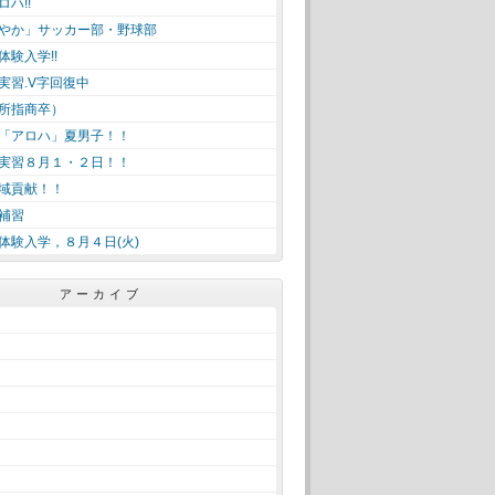
ハ!!
やか」サッカー部・野球部
体験入学!!
実習.V字回復中
所指商卒）
「アロハ」夏男子！！
実習８月１・２日！！
域貢献！！
補習
体験入学，８月４日(火)
アーカイブ