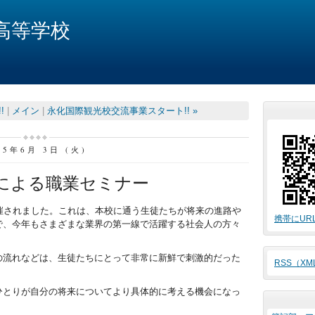
高等学校
!
|
メイン
|
永化国際観光校交流事業スタート!! »
25年6月 3日 (火)
による職業セミナー
催されました。これは、本校に通う生徒たちが将来の進路や
携帯にUR
で、今年もさまざまな業界の第一線で活躍する社会人の方々
の流れなどは、生徒たちにとって非常に新鮮で刺激的だった
RSS（X
とりが自分の将来についてより具体的に考える機会になっ