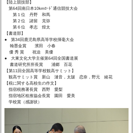
【陸上競技部】
第64回南日本10kmﾛｰﾄﾞ通信競技大会
第１位 丹野 和馬
第２位 諸留 克弥
第６位 孝志 煌太
【書道部】
● 第34回鹿児島県高等学校揮毫大会
翰墨金賞 濱田 小春
優 秀 賞 祝迫 美優
● 大東文化大学主催第64回全国書道展
書道研究所所長賞 浦郷 百花
【第11回全国高等学校観高サミット】
観高サミット賞 新山 漣音，太皷 恋奈，野元 綾花
【税に関する高校生の作文】
指宿税務署長賞 西野 愛梨
指宿地区租推協会長賞 園田 愛美
学校賞（感謝状）