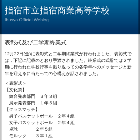
指宿市立指宿商業高等学校
Ibusyo Official Weblog
表彰式及び二学期終業式
12月22日(金)に表彰式と二学期終業式が行われました。表彰式で
は，下記に記載のとおり手渡されました。終業式の式辞では２学
期に行われた学校行事を振り返っての各学年へのメッセージと新
年を迎えるに当たっての心構えが話されました。
＜表彰式＞
【文化祭】
舞台発表部門 ３年３組
展示発表部門 １年５組
【クラスマッチ】
男子バスケットボール ２年４組
女子バスケットボール ２年４組
卓球 ２年５組
モルック ３年１組