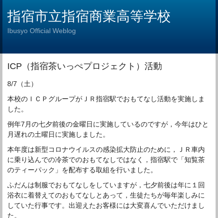
指宿市立指宿商業高等学校
Ibusyo Official Weblog
ICP（指宿茶いっぺプロジェクト）活動
8/7（土）
本校のＩＣＰグループがＪＲ指宿駅でおもてなし活動を実施しま
した。
例年7月の七夕前後の金曜日に実施しているのですが，今年はひと
月遅れの土曜日に実施しました。
本年度は新型コロナウイルスの感染拡大防止のために，ＪＲ車内
に乗り込んでの冷茶でのおもてなしではなく，指宿駅で「知覧茶
のティーパック」を配布する取組を行いました。
ふだんは制服でおもてなしをしていますが，七夕前後は年に１回
浴衣に着替えてのおもてなしとあって，生徒たちが毎年楽しみに
していた行事です。出迎えたお客様には大変喜んでいただけまし
た。