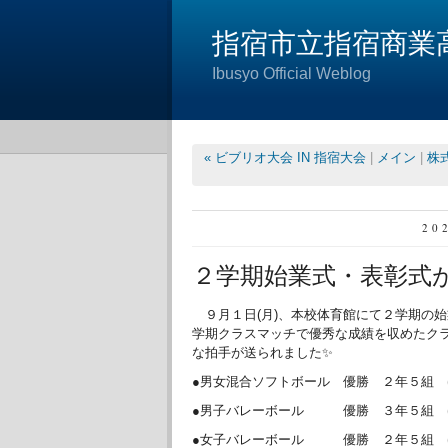
指宿市立指宿商業
Ibusyo Official Weblog
« ビブリオ大会 IN 指宿大会
|
メイン
|
株
20
２学期始業式・表彰式が
９月１日(月)、本校体育館にて２学期の
学期クラスマッチで優秀な成績を収めたク
な拍手が送られました✨
●男女混合ソフトボール 優勝 ２年５組 (
●男子バレーボール 優勝 ３年５組 (
●女子バレーボール 優勝 ２年５組 (