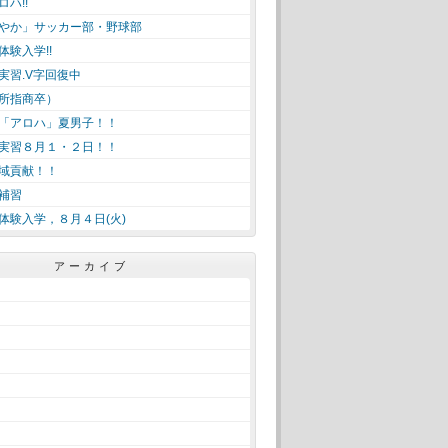
ハ!!
やか」サッカー部・野球部
体験入学!!
実習.V字回復中
所指商卒）
「アロハ」夏男子！！
実習８月１・２日！！
域貢献！！
補習
体験入学，８月４日(火)
アーカイブ