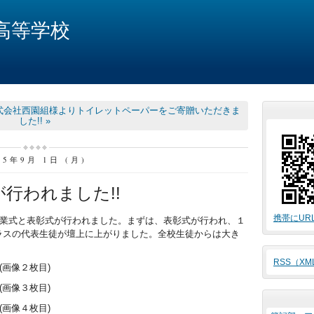
高等学校
式会社西園組様よりトイレットペーパーをご寄贈いただきま
した!! »
25年9月 1日 (月)
行われました!!
携帯にUR
始業式と表彰式が行われました。まずは、表彰式が行われ、１
ラスの代表生徒が壇上に上がりました。全校生徒からは大き
RSS（X
画像２枚目)
画像３枚目)
画像４枚目)