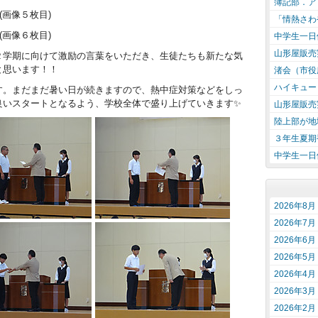
簿記部．アロ
像５枚目)
「情熱さわ
像６枚目)
中学生一日
山形屋販売
学期に向けて激励の言葉をいただき、生徒たちも新たな気
と思います！！
渚会（市役
ハイキュー
。まだまだ暑い日が続きますので、熱中症対策などをしっ
良いスタートとなるよう、学校全体で盛り上げていきます✨
山形屋販売
陸上部が地
３年生夏期
中学生一日
2026年8月
2026年7月
2026年6月
2026年5月
2026年4月
2026年3月
2026年2月