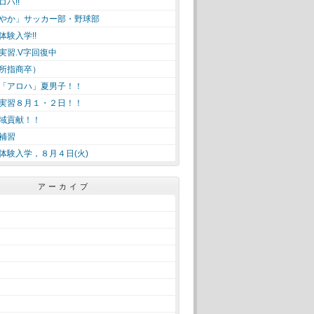
ハ!!
やか」サッカー部・野球部
体験入学!!
実習.V字回復中
所指商卒）
「アロハ」夏男子！！
実習８月１・２日！！
域貢献！！
補習
体験入学，８月４日(火)
アーカイブ