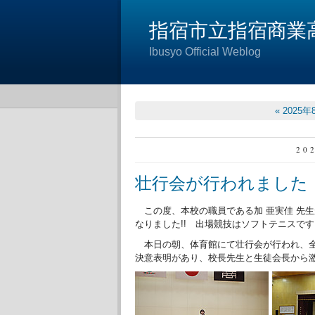
指宿市立指宿商業
Ibusyo Official Weblog
« 2025年
20
壮行会が行われました
この度、本校の職員である加 亜実佳 先
なりました!! 出場競技はソフトテニスです
本日の朝、体育館にて壮行会が行われ、全
決意表明があり、校長先生と生徒会長から