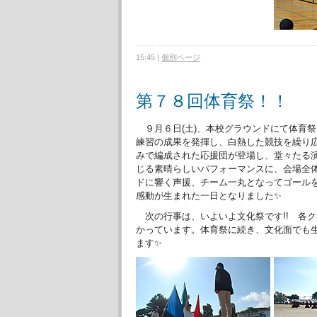
15:45
|
個別ページ
第７８回体育祭！！
９月６日(土)、本校グラウンドにて体育
練習の成果を発揮し、白熱した競技を繰り
みで編成された応援団が登場し、堂々たる
じる素晴らしいパフォーマンスに、会場全体
ドに響く声援、チーム一丸となってゴール
感動が生まれた一日となりました✨
次の行事は、いよいよ文化祭です!! 各
かっています。体育祭に続き、文化面でも
ます✨