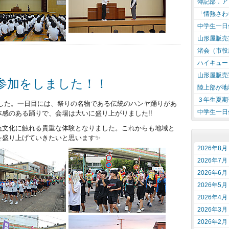
簿記部．アロ
「情熱さわ
中学生一日
山形屋販売
渚会（市役
ハイキュー
山形屋販売
参加をしました！！
陸上部が地
３年生夏期
れました。一日目には、祭りの名物である伝統のハンヤ踊りがあ
中学生一日
感のある踊りで、会場は大いに盛り上がりました!!
文化に触れる貴重な体験となりました。これからも地域と
を盛り上げていきたいと思います✨
2026年8月
2026年7月
2026年6月
2026年5月
2026年4月
2026年3月
2026年2月