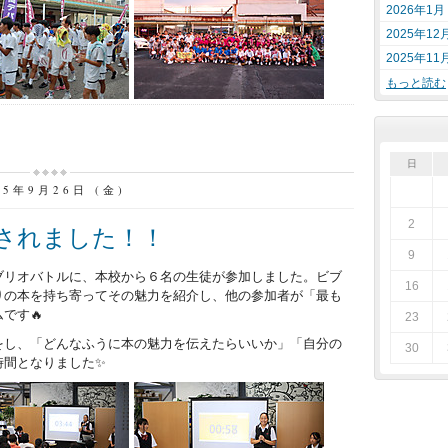
2026年1月
2025年12
2025年11
もっと読む
日
25年9月26日 (金)
2
されました！！
9
リオバトルに、本校から６名の生徒が参加しました。ビブ
16
りの本を持ち寄ってその魅力を紹介し、他の参加者が「最も
です🔥
23
し、「どんなふうに本の魅力を伝えたらいいか」「自分の
30
時間となりました✨