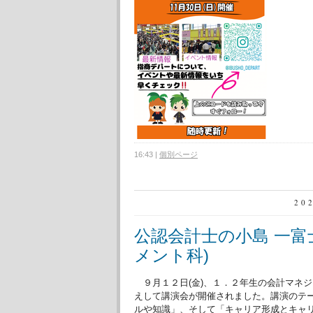
16:43
|
個別ページ
20
公認会計士の小島 一富
メント科)
９月１２日(金)、１．２年生の会計マネ
えして講演会が開催されました。講演のテ
ルや知識」、そして「キャリア形成とキャ