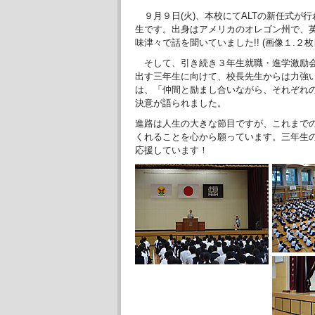
９月９日(火)、本校にてALTの新任式が
生です。出身はアメリカのオレゴン州で、
味津々で話を聞いていました!! (画像１.２枚
そして、引き続き３年生就職・進学激励会
出す三年生に向けて、校長先生からは力強
は、「仲間と励まし合いながら、それぞれ
決意が語られました。
進路は人生の大きな節目ですが、これまで
くれることを心から願っています。三年生の
応援しています！