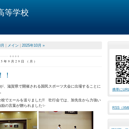
高等学校
8月
|
メイン
|
2025年10月 »
25年9月29日 (月)
！！
生が、滋賀県で開催される国民スポーツ大会に出場することに
携帯にUR
。
校でエールを送りました!! 壮行会では、加先生から力強い
激励の言葉が贈られました✨
RSS（X