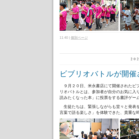
11:40
|
個別ページ
20
ビブリオバトルが開催
９月２０日、米永書店にて開催されたビブ
リオバトルとは、参加者が自分のお気に入
読みたくなった本」に投票をする書評ゲーム
生徒たちは、緊張しながらも堂々と発表を
言葉で語る楽しさ」を体験できた、貴重な