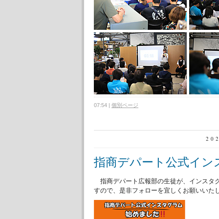
07:54
|
個別ページ
20
指商デパート公式イン
指商デパート広報部の生徒が、インスタグ
すので、是非フォローを宜しくお願いいた