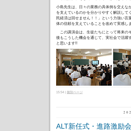
小島先生は、日々の業務の具体例を交えな
を支えているのかを分かりやすく解説して
民経済は回せません！！」という力強い言
体の信頼を支えていることを改めて実感し
この講演会は、生徒たちにとって将来のキ
後もこうした機会を通じて、実社会で活躍
と思います!!
15:54
|
個別ページ
20
ALT新任式・進路激励