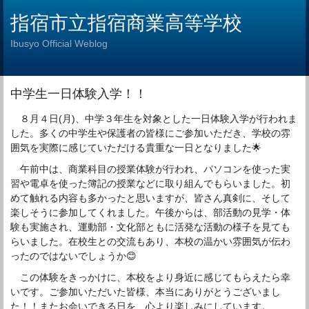
指宿市立指宿商業高等学校
Ibusyo Official Weblog
中学生一日体験入学！！
８月４日(月)、中学３年生を対象とした一日体験入学が行われま
した。多くの中学生や保護者の皆様にご参加いただき、学校の雰
囲気を実際に感じていただける貴重な一日となりました🌟
午前中は、商業科目の授業体験が行われ、パソコンを使った実
習や電卓を使った簿記の授業などに取り組んでもらいました。初
めて触れる内容も多かったと思いますが、皆さん真剣に、そして
楽しそうに参加してくれました。午後からは、部活動の見学・体
験も実施され、運動部・文化部ともに活発な活動の様子を見ても
らいました。在校生との交流もあり、本校の温かい雰囲気が伝わ
ったのではないでしょうか😊
この体験をきっかけに、本校をより身近に感じてもらえたら幸
いです。ご参加いただいた皆様、本当にありがとうございまし
た！！またお会いできる日を、心より楽しみにしています。