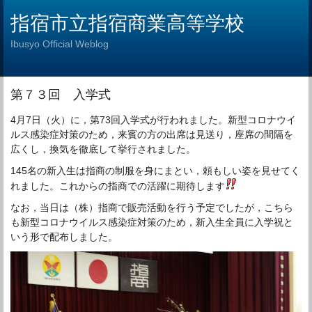
指宿市立指宿商業高等学校
Ibusyo Official Weblog
第７３回 入学式
4月7日（火）に，第73回入学式が行われました。新型コロナウイ
ルス感染症対策のため，来賓の方の出席は見送り，座席の間隔を
広くし，換気を徹底して挙行されました。
145名の新入生は指商の制服を身にまとい，頼もしい姿を見せてく
れました。これからの指商での活躍に期待します
なお，当日は（株）指商で販売活動を行う予定でしたが，こちら
も新型コロナウイルス感染症対策のため，新入生全員に入学祝と
いう形で配布しました。