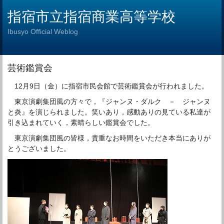
指宿市立指宿商業高等学校
Ibusyo Official Weblog
芸術鑑賞会
12月9日（金）に指宿市民会館で芸術鑑賞会が行われました。
東京演劇集団風の方々で，『ジャンヌ・ダルク － ジャンヌ
と炎』を演じられました。笑いあり，感動ありの見ている私達が
引き込まれていく，素晴らしい鑑賞会でした。
東京演劇集団風の皆様，貴重なお時間をいただき本当にありが
とうございました。